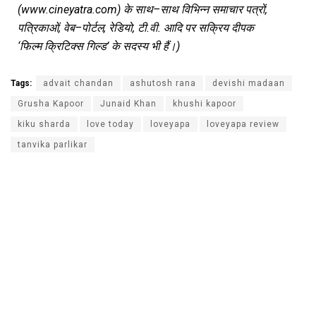
(www.cineyatra.com)
के
साथ–साथ
विभिन्न
समाचार
पत्रों,
पत्रिकाओं, वेब–पोर्टल, रेडियो, टी.वी. आदि
पर
सक्रिय
दीपक
‘फिल्म
क्रिटिक्स
गिल्ड’ के
सदस्य
भी
हैं।)
Tags:
advait chandan
ashutosh rana
devishi madaan
Grusha Kapoor
Junaid Khan
khushi kapoor
kiku sharda
love today
loveyapa
loveyapa review
tanvika parlikar