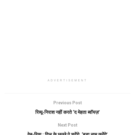
ADVERTISEMENT
Previous Post
रिव्यू-निराश नहीं करते ‘द मेहता ब्वॉयज़’
Next Post
वेब-रिव्यू : दिल के छज्जे पे चढ़ेंगे, ‘बड़ा नाम करेंगे’