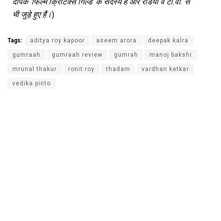
दीपक
‘
फिल्म
क्रिटिक्स
गिल्ड
’
के
सदस्य
हैं
और
रेडियो
व
टी
.
वी
.
से
भी
जुड़े
हुए
हैं।
)
Tags:
aditya roy kapoor
aseem arora
deepak kalra
gumraah
gumraah review
gumrah
manoj bakshi
mrunal thakur
ronit roy
thadam
vardhan ketkar
vedika pinto