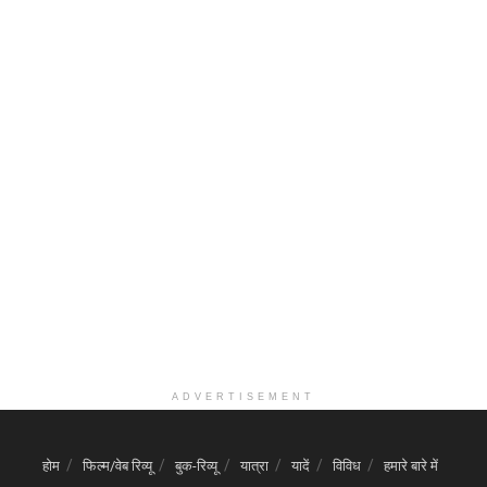
ADVERTISEMENT
होम
फिल्म/वेब रिव्यू
बुक-रिव्यू
यात्रा
यादें
विविध
हमारे बारे में