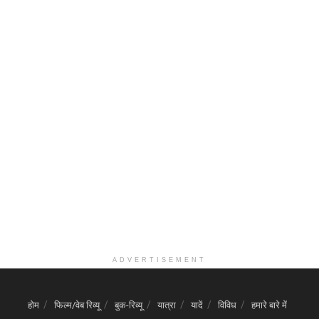
ADVERTISEMENT
होम
फिल्म/वेब रिव्यू
बुक-रिव्यू
यात्रा
यादें
विविध
हमारे बारे में