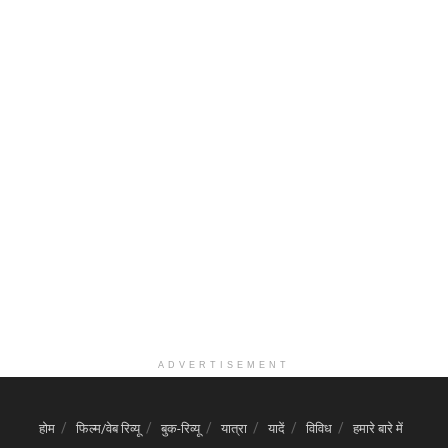
ADVERTISEMENT
होम
फिल्म/वेब रिव्यू
बुक-रिव्यू
यात्रा
यादें
विविध
हमारे बारे में