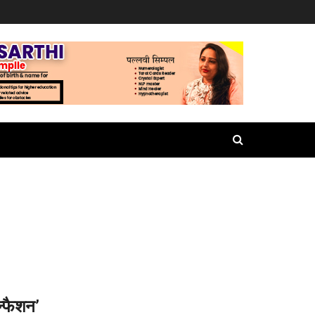
न्फैशन’