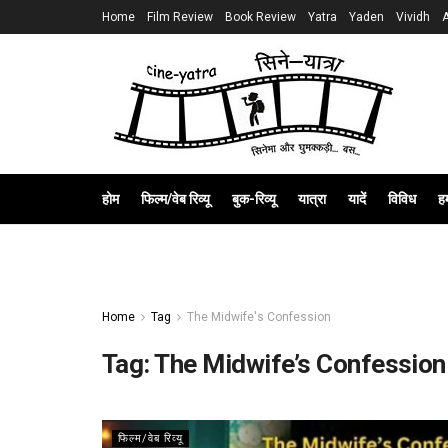
Home
Film Review
Book Review
Yatra
Yaden
Vividh
होम
फिल्म/वेब रिव्यू
बुक-रिव्यू
यात्रा
यादें
विविध
हम
Home
Tag
The Midwife's Confession
Tag:
The Midwife’s Confession
फिल्म/वेब रिव्यू