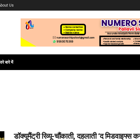
About Us
ारे बारे में
डॉक्यूमैंट्री रिव्यू-चौंकाती, दहलाती ‘द मिडवाइफ्स क