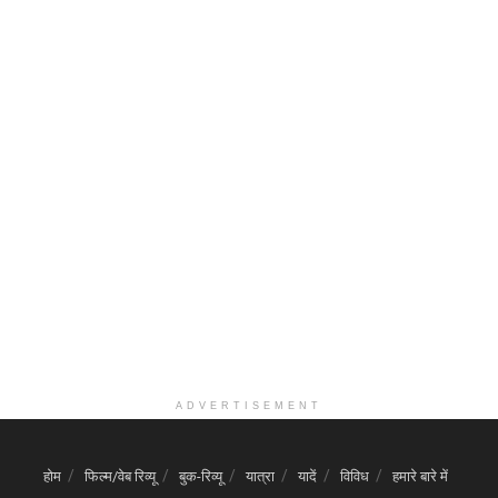
ADVERTISEMENT
होम
फिल्म/वेब रिव्यू
बुक-रिव्यू
यात्रा
यादें
विविध
हमारे बारे में