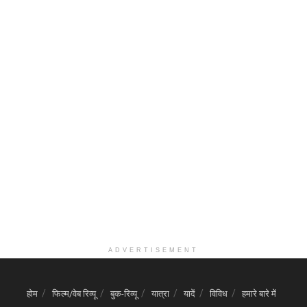
ADVERTISEMENT
होम
फिल्म/वेब रिव्यू
बुक-रिव्यू
यात्रा
यादें
विविध
हमारे बारे में