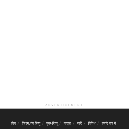
ADVERTISEMENT
होम
फिल्म/वेब रिव्यू
बुक-रिव्यू
यात्रा
यादें
विविध
हमारे बारे में