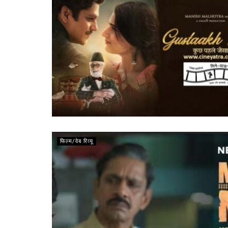
फिल्म/वेब रिव्यू