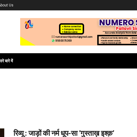
About Us
ारे बारे में
रिव्यू : जाड़ों की नर्म धूप-सा ’गुस्ताख़ इश्क़’