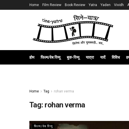
Home
Film Review
Book Review
Yatra
Yaden
Vividh
होम
फिल्म/वेब रिव्यू
बुक-रिव्यू
यात्रा
यादें
विविध
हम
Home
Tag
rohan verma
Tag:
rohan verma
फिल्म/वेब रिव्यू