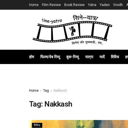
Home
Film Review
Book Review
Yatra
Yaden
Vividh
होम
फिल्म/वेब रिव्यू
बुक-रिव्यू
यात्रा
यादें
विविध
हम
Home
Tag
Nakkash
Tag:
Nakkash
विविध