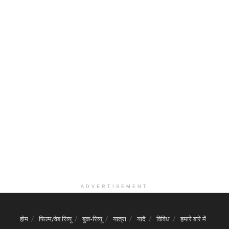
ADVERTISEMENT
होम
फिल्म/वेब रिव्यू
बुक-रिव्यू
यात्रा
यादें
विविध
हमारे बारे में