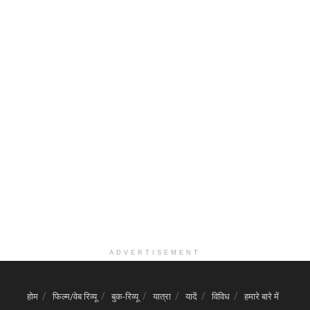
ADVERTISEMENT
होम
फिल्म/वेब रिव्यू
बुक-रिव्यू
यात्रा
यादें
विविध
हमारे बारे में