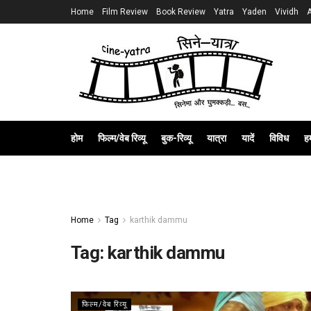
Home
Film Review
Book Review
Yatra
Yaden
Vividh
होम
फिल्म/वेब रिव्यू
बुक-रिव्यू
यात्रा
यादें
विविध
हम
Home
Tag
karthik dammu
Tag:
karthik dammu
फिल्म/वेब रिव्यू