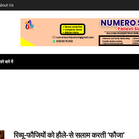
About Us
ारे बारे में
रिव्यू-फौजियों को हौले-से सलाम करती ‘फौजा’