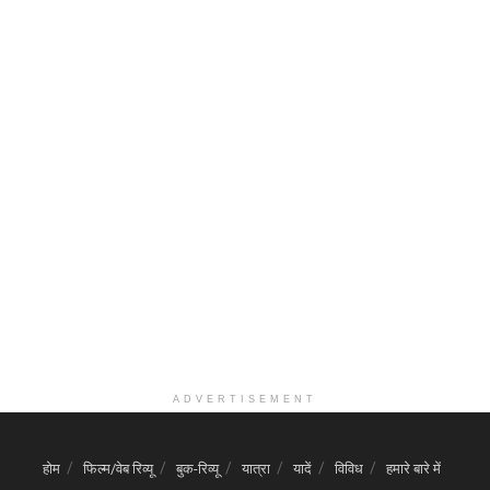
ADVERTISEMENT
होम
फिल्म/वेब रिव्यू
बुक-रिव्यू
यात्रा
यादें
विविध
हमारे बारे में