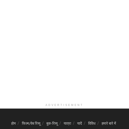
ADVERTISEMENT
होम
फिल्म/वेब रिव्यू
बुक-रिव्यू
यात्रा
यादें
विविध
हमारे बारे में