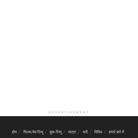
ADVERTISEMENT
होम
फिल्म/वेब रिव्यू
बुक-रिव्यू
यात्रा
यादें
विविध
हमारे बारे में