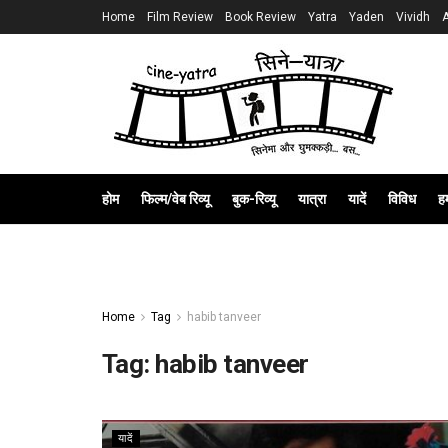
Home
Film Review
Book Review
Yatra
Yaden
Vividh
होम
फिल्म/वेब रिव्यू
बुक-रिव्यू
यात्रा
यादें
विविध
हम
Home
Tag
habib tanveer
Tag:
habib tanveer
यादें