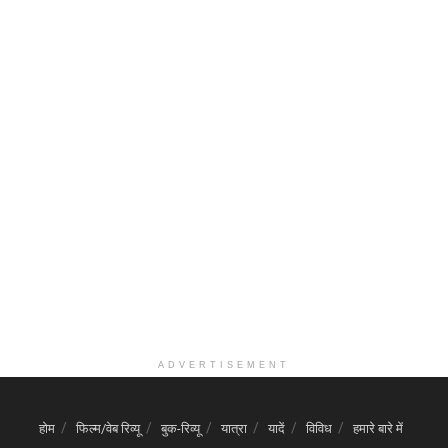
ADVERTISEMENT
होम
फिल्म/वेब रिव्यू
बुक-रिव्यू
यात्रा
यादें
विविध
हमारे बारे में