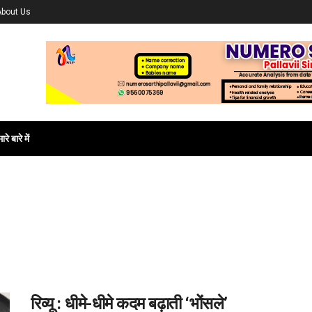
About Us
ारे बारे में
रिव्यू : धीमे-धीमे कदम बढ़ाती ‘भोंसले’