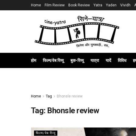
Home
Film Review
Book Review
Yatra
Yaden
Vividh
होम
फिल्म/वेब रिव्यू
बुक-रिव्यू
यात्रा
यादें
विविध
हम
Home
Tag
Bhonsle review
Tag:
Bhonsle review
फिल्म/वेब रिव्यू