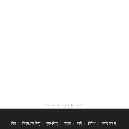
ADVERTISEMENT
होम
फिल्म/वेब रिव्यू
बुक-रिव्यू
यात्रा
यादें
विविध
हमारे बारे में