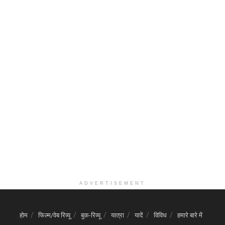
ADVERTISEMENT
होम
फिल्म/वेब रिव्यू
बुक-रिव्यू
यात्रा
यादें
विविध
हमारे बारे में