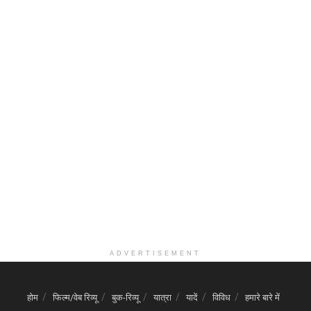
ADVERTISEMENT
होम
फिल्म/वेब रिव्यू
बुक-रिव्यू
यात्रा
यादें
विविध
हमारे बारे में