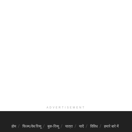
ADVERTISEMENT
होम
फिल्म/वेब रिव्यू
बुक-रिव्यू
यात्रा
यादें
विविध
हमारे बारे में