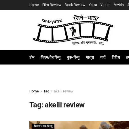
Home
Film Review
Book Review
Yatra
Yaden
Vividh
होम
फिल्म/वेब रिव्यू
बुक-रिव्यू
यात्रा
यादें
विविध
हम
Home
Tag
akelli review
Tag:
akelli review
फिल्म/वेब रिव्यू