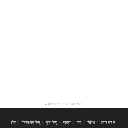
ADVERTISEMENT
होम
फिल्म/वेब रिव्यू
बुक-रिव्यू
यात्रा
यादें
विविध
हमारे बारे में