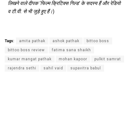
लिखने
वाले
दीपक
‘
फिल्म
क्रिटिक्स
गिल्ड
’
के
सदस्य
हैं
और
रेडियो
व
टी
.
वी
.
से
भी
जुड़े
हुए
हैं।
)
Tags:
amita pathak
ashok pathak
bittoo boss
bittoo boss review
fatima sana shaikh
kumar mangat pathak
mohan kapoor
pulkit samrat
rajendra sethi
sahil vaid
supavitra babul