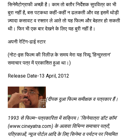
सिनेमैटोग्राफी अच्छी है। काम तो बतौर निर्देशक सुपवित्र का भी
बुरा नहीं है, बस पटकथा कहीं-कहीं न ढलकती और वह इसमें थोड़ी
ज़्यादा कसावट व रफ्तार ले आते तो यह फिल्म और बेहतर हो सकती
थी। फिर भी एक बार देखने के लिए यह बुरी नहीं है।
अपनी रेटिंग-ढाई स्टार
(नोट-इस फिल्म की रिलीज़ के समय मेरा यह रिव्यू ‘हिन्दुस्तान’
समाचार पत्र में प्रकाशित हुआ था।)
Release Date-13 April, 2012
(
दीपक
दुआ
फिल्म
समीक्षक
व
पत्रकार
हैं।
1993
से
फिल्म
–
पत्रकारिता
में
सक्रिय।
‘
सिनेयात्रा
डॉट
कॉम
’
(www.cineyatra.com)
के
अलावा
विभिन्न
समाचार
पत्रों
,
पत्रिकाओं
,
न्यूज
पोर्टल
आदि
के
लिए
सिनेमा
व
पर्यटन
पर
नियमित