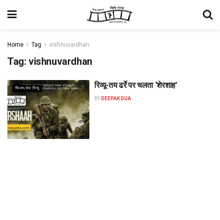
Home
Tag
vishnuvardhan
Tag:
vishnuvardhan
रिव्यू-तय ढर्रे पर चलता ‘शेरशाह’
फिल्म/वेब रिव्यू
BY
DEEPAK DUA