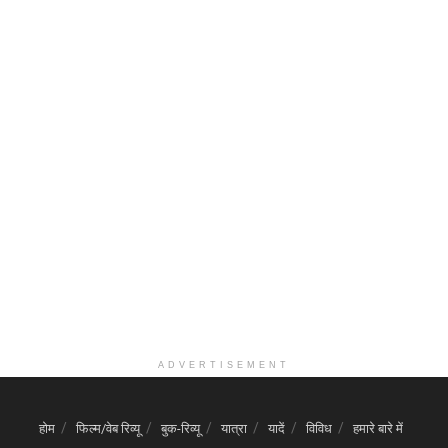
ADVERTISEMENT
होम
फिल्म/वेब रिव्यू
बुक-रिव्यू
यात्रा
यादें
विविध
हमारे बारे में