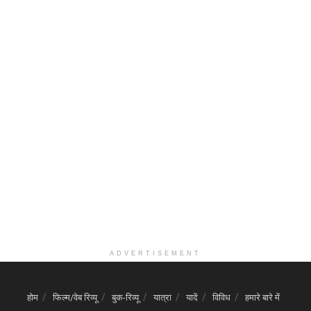
ADVERTISEMENT
होम
फिल्म/वेब रिव्यू
बुक-रिव्यू
यात्रा
यादें
विविध
हमारे बारे में