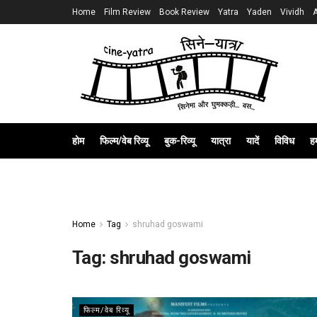
Home
Film Review
Book Review
Yatra
Yaden
Vividh
होम
फिल्म/वेब रिव्यू
बुक-रिव्यू
यात्रा
यादें
विविध
हम
Home
Tag
shruhad goswami
Tag:
shruhad goswami
फिल्म/वेब रिव्यू