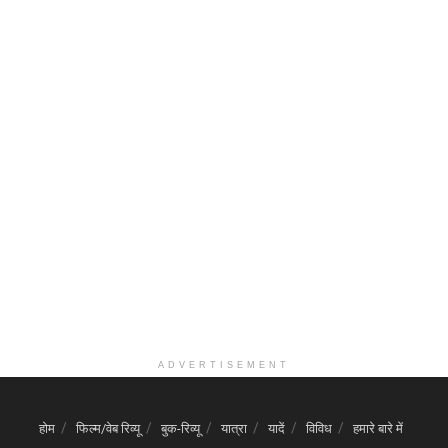
ADVERTISEMENT
होम
फिल्म/वेब रिव्यू
बुक-रिव्यू
यात्रा
यादें
विविध
हमारे बारे में