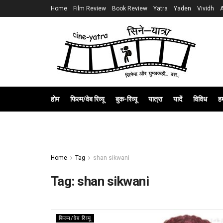
Home
Film Review
Book Review
Yatra
Yaden
Vividh
होम
फिल्म/वेब रिव्यू
बुक-रिव्यू
यात्रा
यादें
विविध
हम
Home
Tag
shan sikwani
Tag:
shan sikwani
फिल्म/वेब रिव्यू