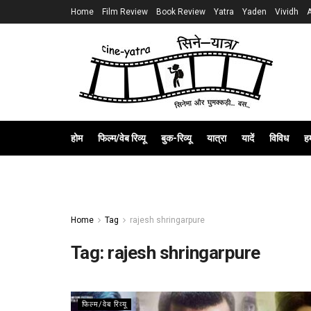
Home
Film Review
Book Review
Yatra
Yaden
Vividh
होम
फिल्म/वेब रिव्यू
बुक-रिव्यू
यात्रा
यादें
विविध
हम
Home
Tag
rajesh shringarpure
Tag:
rajesh shringarpure
फिल्म/वेब रिव्यू