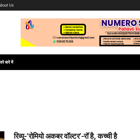
About Us
ारे बारे में
रिव्यू-‘रोमियो अकबर वॉल्टर’-रॉ है, कच्ची है