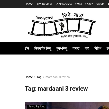
Home
Film Review
Book Review
Yatra
Yaden
Vividh
होम
फिल्म/वेब रिव्यू
बुक-रिव्यू
यात्रा
यादें
विविध
हम
Home
Tag
mardaani 3 review
Tag:
mardaani 3 review
फिल्म/वेब रिव्यू