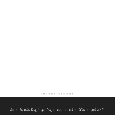
ADVERTISEMENT
होम
फिल्म/वेब रिव्यू
बुक-रिव्यू
यात्रा
यादें
विविध
हमारे बारे में