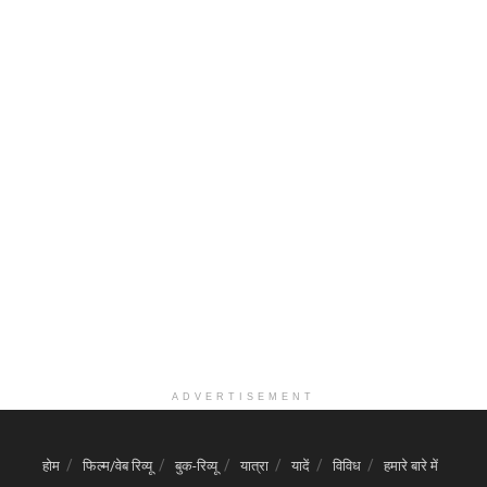
ADVERTISEMENT
होम
फिल्म/वेब रिव्यू
बुक-रिव्यू
यात्रा
यादें
विविध
हमारे बारे में