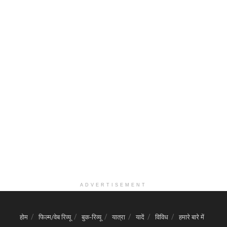
ADVERTISEMENT
होम
फिल्म/वेब रिव्यू
बुक-रिव्यू
यात्रा
यादें
विविध
हमारे बारे में