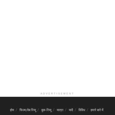
ADVERTISEMENT
होम
फिल्म/वेब रिव्यू
बुक-रिव्यू
यात्रा
यादें
विविध
हमारे बारे में