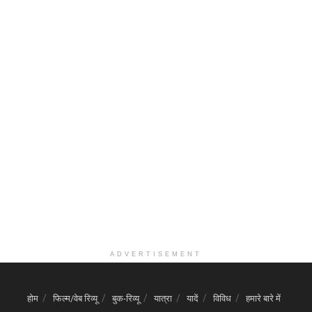
ADVERTISEMENT
होम
फिल्म/वेब रिव्यू
बुक-रिव्यू
यात्रा
यादें
विविध
हमारे बारे में