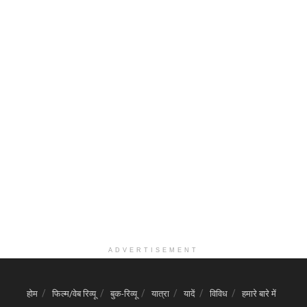
ADVERTISEMENT
होम
फिल्म/वेब रिव्यू
बुक-रिव्यू
यात्रा
यादें
विविध
हमारे बारे में