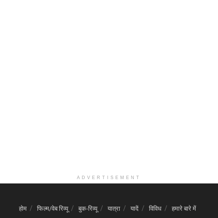
ADVERTISEMENT
होम
फिल्म/वेब रिव्यू
बुक-रिव्यू
यात्रा
यादें
विविध
हमारे बारे में