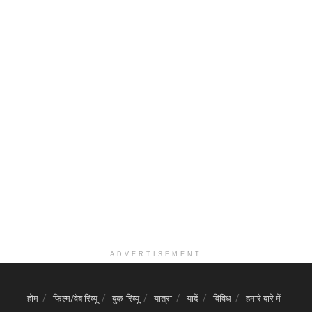
ADVERTISEMENT
होम
फिल्म/वेब रिव्यू
बुक-रिव्यू
यात्रा
यादें
विविध
हमारे बारे में