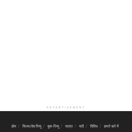
ADVERTISEMENT
होम
फिल्म/वेब रिव्यू
बुक-रिव्यू
यात्रा
यादें
विविध
हमारे बारे में