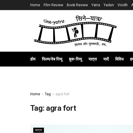
Home
Film Review
Book Review
Yatra
Yaden
Vividh
होम
फिल्म/वेब रिव्यू
बुक-रिव्यू
यात्रा
यादें
विविध
हम
Home
Tag
agra fort
Tag:
agra fort
यात्रा