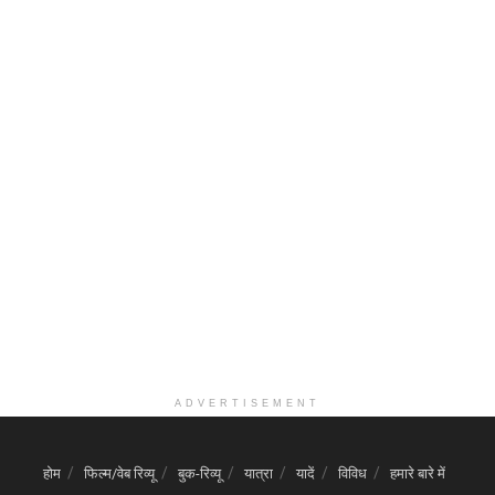
ADVERTISEMENT
होम
फिल्म/वेब रिव्यू
बुक-रिव्यू
यात्रा
यादें
विविध
हमारे बारे में