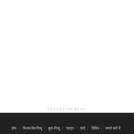
ADVERTISEMENT
होम
फिल्म/वेब रिव्यू
बुक-रिव्यू
यात्रा
यादें
विविध
हमारे बारे में