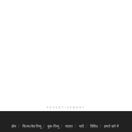
ADVERTISEMENT
होम
फिल्म/वेब रिव्यू
बुक-रिव्यू
यात्रा
यादें
विविध
हमारे बारे में