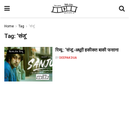
Home
Tag
‘संजू’
Tag:
‘संजू’
रिव्यू : ‘संजू’-अधूरी हकीकत बाकी फसाना
फिल्म/वेब रिव्यू
BY
DEEPAK DUA