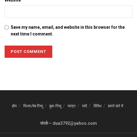
Website
Save my name, email, and website in this browser for the
next time I comment.
होम
फिल्म/वेब रिव्यू
बुक-रिव्यू
यात्रा
यादें
विविध
हमारे बारे में
संपर्क – dua3792@yahoo.com