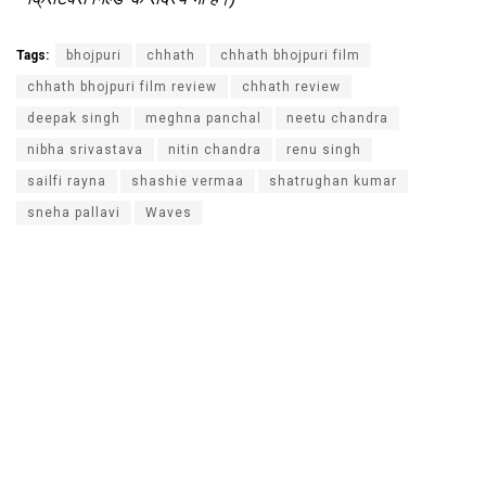
Tags:
bhojpuri
chhath
chhath bhojpuri film
chhath bhojpuri film review
chhath review
deepak singh
meghna panchal
neetu chandra
nibha srivastava
nitin chandra
renu singh
sailfi rayna
shashie vermaa
shatrughan kumar
sneha pallavi
Waves