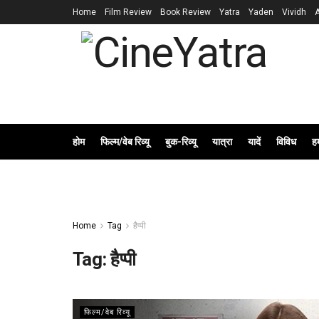
Home
Film Review
Book Review
Yatra
Yaden
Vividh
होम
फिल्म/वेब रिव्यू
बुक-रिव्यू
यात्रा
यादें
विविध
हम
Home
Tag
हैप्पी
Tag:
हैप्पी
फिल्म/वेब रिव्यू