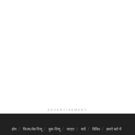
ADVERTISEMENT
होम
फिल्म/वेब रिव्यू
बुक-रिव्यू
यात्रा
यादें
विविध
हमारे बारे में